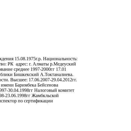
дения 15.08.1975г.р. Национальность:
тво: РК адрес: г. Алматы р.Медеуский
ование среднее 1997-2000гг 17.01
ублики Бишкекский А.Токтаналиева.
сти. Высшее: 17.06.2007-29.04.2012гг.
 имени Баримбека Бейсенова
1997-30.04.1998гг Налоговый комитет
998-23.06.1998гг Жамбкльской
нспектор по сертификации