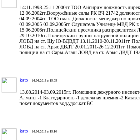
14:11.1998-25.11.2000гг.ТОО Айгирим должность дирек
12.06.2002гг.Вооружённые силы РК ВЧ 21742 должность
04.09.2004гг. ТОО смак. Должность: менеджер по произ
03.09.2005-03.09.2005гг Слушатель Училеще МВД РК г. 
15.06.2006гг.Полицейскии преемника распределителя 
29.10.2010гг. Полицескии группы патрульной полиции 
ЛОВД на ст. Шу Ю-ВДВДТ 13.11.2010-20.11.2011гг. По
ЛОВД на ст. Арыс ДВДТ 20.01.2011-26.12.2011гг. Пом
полиции на ст Сары-Агаш ЛОВД на ст. Арыс ДВДТ 19.0
kato
16.06.2016 в 15:05
13.08.2014-03.09.2015гг. Помощник дежурного инспект
Алматы -1 Благодарность -1 денежная премия -2 Казаз
покет документов вод.удос.кат.ВС
kato
16.06.2016 в 15:10