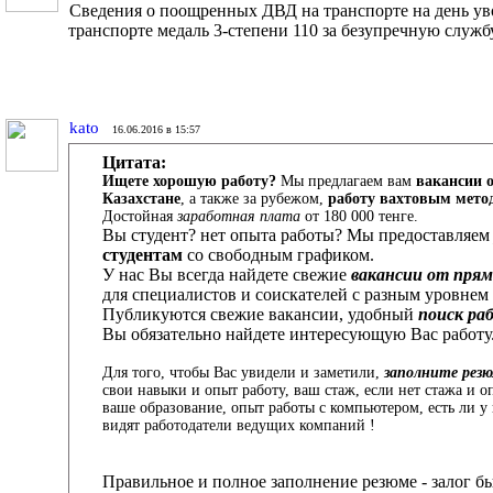
Сведения о поощренных ДВД на транспорте на день у
транспорте медаль 3-степени 110 за безупречную служб
kato
16.06.2016 в 15:57
Цитата:
Ищете хорошую работу?
Мы предлагаем вам
вакансии о
Казахстане
, а также за рубежом,
работу вахтовым мето
Достойная
заработная плата
от 180 000 тенге.
Вы студент? нет опыта работы? Мы предоставляе
студентам
со свободным графиком.
У нас Вы всегда найдете свежие
вакансии от пря
для специалистов и соискателей с разным уровнем
Публикуются свежие вакансии, удобный
поиск ра
Вы обязательно найдете интересующую Вас работу
Для того, чтобы Вас увидели и заметили,
заполните рез
свои навыки и опыт работу, ваш стаж, если нет стажа и о
ваше образование, опыт работы с компьютером, есть ли у в
видят работодатели ведущих компаний !
Правильное и полное заполнение резюме - залог б