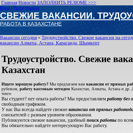
Главная
Новости
ЗАПОЛНИТЬ РЕЗЮМЕ >>>
Вход
|
Регистрация
СВЕЖИЕ ВАКАНСИИ. ТРУДО
РАБОТА В КАЗАХСТАНЕ
Вакансии сегодня
»
Трудоустройство. Свежие вакансии на сегод
вакансии Алматы, Астана, Караганда, Шымкент
Трудоустройство. Свежие вака
Казахстан
Ищете хорошую работу?
Мы предлагаем вам
вакансии от прямых раб
рубежом,
работу вахтовым методом
Казахстан, Алматы, Астана и др.
тенге.
Вы студент? нет опыта работы? Мы предоставляем
работу без
свободным графиком.
У нас Вы всегда найдете свежие
вакансии от прямых работод
соискателей с разным уровнем образования.
Публикуются свежие вакансии, удобный
поиск работы
по все
Вы обязательно найдете интересующую Вас работу.