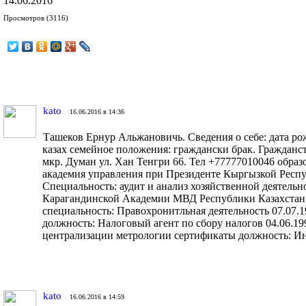
14.06.2016
Просмотров (3116)
kato
16.06.2016 в 14:36
Ташеков Ернур Альжановичь. Сведения о себе: дата рож
казах семейное положения: граждански брак. Гражданс
мкр. Думан ул. Хан Тенгри 66. Тел +77777010046 образ
академия управления при Президенте Кыргызкой Респ
Специальность: аудит и анализ хозяйственной деятельно
Карагандинской Академии МВД Республики Казахстан
специальность: Правохронитльная деятельность 07.07.
должность: Налоговый агент по сбору налогов 04.06.1
централизации метрологии сертификаты должность: И
kato
16.06.2016 в 14:59