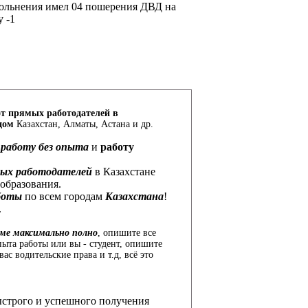
вольнения имел 04 пошерения ДВД на
у -1
т прямых работодателей в
дом
Казахстан, Алматы, Астана и др.
м
работу без опыта
и
работу
мых работодателей
в Казахстане
 образования.
боты
по всем городам
Казахстана
!
.
юме максимально полно
, опишите все
пыта работы или вы - студент, опишите
ас водительские права и т.д, всё это
ыстрого и успешного получения