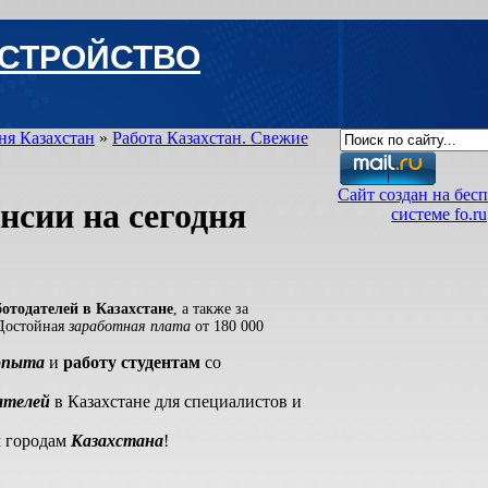
УСТРОЙСТВО
ня Казахстан
»
Работа Казахстан. Свежие
Сайт создан на бес
нсии на сегодня
системе fo.ru
отодателей в Казахстане
, а также за
 Достойная
заработная плата
от 180 000
 опыта
и
работу студентам
со
ателей
в Казахстане для специалистов и
м городам
Казахстана
!