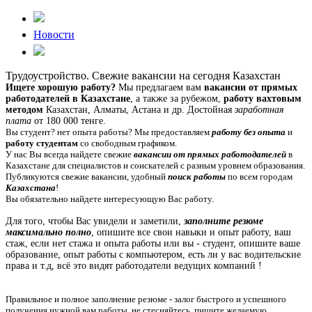
Новости
Трудоустройство. Свежие вакансии на сегодня Казахстан
Ищете хорошую работу?
Мы предлагаем вам
вакансии от прямых
работодателей в Казахстане
, а также за рубежом,
работу вахтовым
методом
Казахстан, Алматы, Астана и др. Достойная
заработная
плата
от 180 000 тенге.
Вы студент? нет опыта работы? Мы предоставляем
работу без опыта
и
работу студентам
со свободным графиком.
У нас Вы всегда найдете свежие
вакансии от прямых работодателей
в
Казахстане для специалистов и соискателей с разным уровнем образования.
Публикуются свежие вакансии, удобный
поиск работы
по всем городам
Казахстана
!
Вы обязательно найдете интересующую Вас работу.
Для того, чтобы Вас увидели и заметили,
заполните резюме
максимально полно
, опишите все свои навыки и опыт работу, ваш
стаж, если нет стажа и опыта работы или вы - студент, опишите ваше
образование, опыт работы с компьютером, есть ли у вас водительские
права и т.д, всё это видят работодатели ведущих компаний !
Правильное и полное заполнение резюме - залог быстрого и успешного
получения нужной вам работы, не стесняйтесь, пишите желаемую